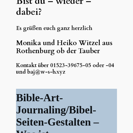
Bist du – wieder –
dabei?
Es grüßen euch ganz herzlich
Monika und Heiko Witzel aus
Rothenburg ob der Tauber
Kontakt über 01523-39675-05 oder -04
und baj@w-s-b.xyz
Bible-Art-
Journaling/Bibel-
S
eiten-Gestalten –